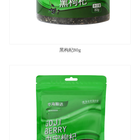
黑枸杞80g